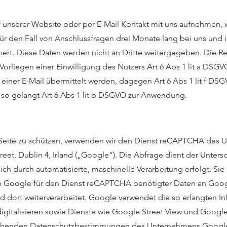
uf unserer Website oder per E-Mail Kontakt mit uns aufnehmen
ür den Fall von Anschlussfragen drei Monate lang bei uns und i
hert. Diese Daten werden nicht an Dritte weitergegeben. Die R
Vorliegen einer Einwilligung des Nutzers Art 6 Abs 1 lit a DSGV
ner E-Mail übermittelt werden, dagegen Art 6 Abs 1 lit f DSGVO
 so gelangt Art 6 Abs 1 lit b DSGVO zur Anwendung.
 Seite zu schützen, verwenden wir den Dienst reCAPTCHA des 
eet, Dublin 4, Irland („Google“). Die Abfrage dient der Unter
h durch automatisierte, maschinelle Verarbeitung erfolgt. Sie 
von Google für den Dienst reCAPTCHA benötigter Daten an Goog
d dort weiterverarbeitet. Google verwendet die so erlangten I
gitalisieren sowie Dienste wie Google Street View und Google
ichenden Datenschutzbestimmungen des Unternehmens Google,