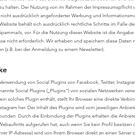
 zu halten. Der Nutzung von im Rahmen der Impressumspflicht v
nicht ausdrücklich angeforderter Werbung und Informationsmate
Website behält sich ausdrücklich rechtliche Schritte im Falle 
pammails, vor. Für die Nutzung dieser Website ist die Anga
se nicht erforderlich. Wir erheben und speichern diese Daten 
llen (z.B. bei der Anmeldung zu einem Newsletter).
ke
 Verwendung von Social Plugins von Facebook, Twitter, Instagram
annte Social Plugins („Plugins“) von sozialen Netzwerken verw
 ein solches Plugin enthält, stellt Ihr Browser eine direkte Verb
stagram her. Der Inhalt des Plugins wird vom jeweiligen Anbiete
ebunden. Durch die Einbindung der Plugins erhalten die Anbieter
ebauftritts aufgerufen hat, auch wenn Sie kein Profil besitzen 
Ihrer IP-Adresse) wird von Ihrem Browser direkt an einen Server 